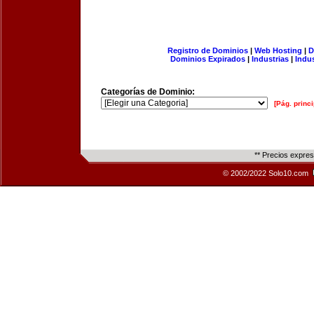
Registro de Dominios
|
Web Hosting
|
D
Dominios Expirados
|
Industrias
|
Indu
Categorías de Dominio:
[Pág. princi
** Precios expre
© 2002/2022 Solo10.com