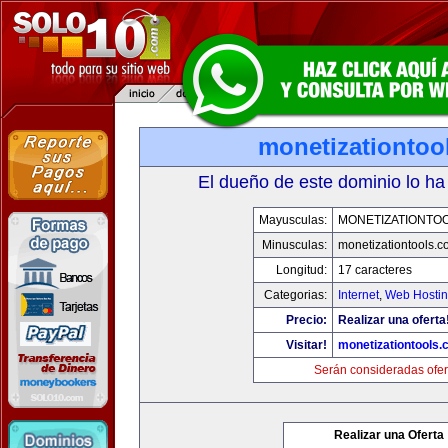
monetizationtoo
El dueño de este dominio lo ha
Mayusculas:
MONETIZATIONTO
Minusculas:
monetizationtools.
Longitud:
17 caracteres
Categorias:
Internet
,
Web Hostin
Precio:
Realizar una oferta
Visitar!
monetizationtools
Serán consideradas ofer
Realizar una Oferta