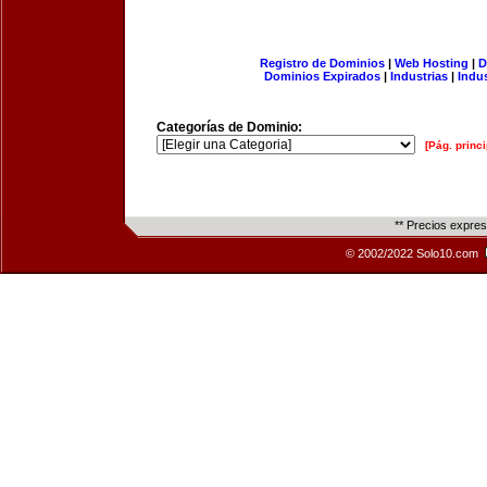
Registro de Dominios
|
Web Hosting
|
D
Dominios Expirados
|
Industrias
|
Indu
Categorías de Dominio:
[Pág. princi
** Precios expre
© 2002/2022 Solo10.com