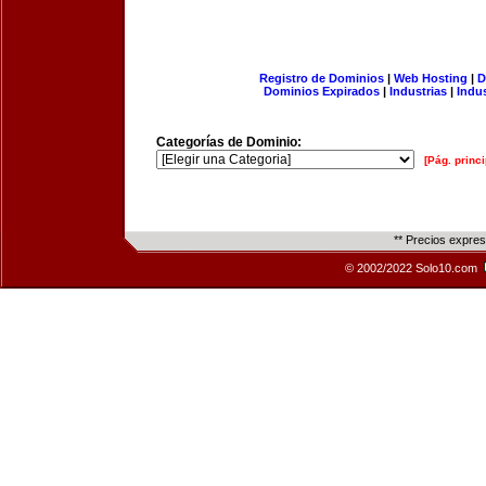
Registro de Dominios
|
Web Hosting
|
D
Dominios Expirados
|
Industrias
|
Indu
Categorías de Dominio:
[Pág. princi
** Precios expre
© 2002/2022 Solo10.com