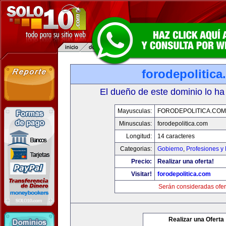
forodepolitic
El dueño de este dominio lo ha
Mayusculas:
FORODEPOLITICA.COM
Minusculas:
forodepolitica.com
Longitud:
14 caracteres
Categorias:
Gobierno
,
Profesiones y
Precio:
Realizar una oferta!
Visitar!
forodepolitica.com
Serán consideradas ofer
Realizar una Oferta