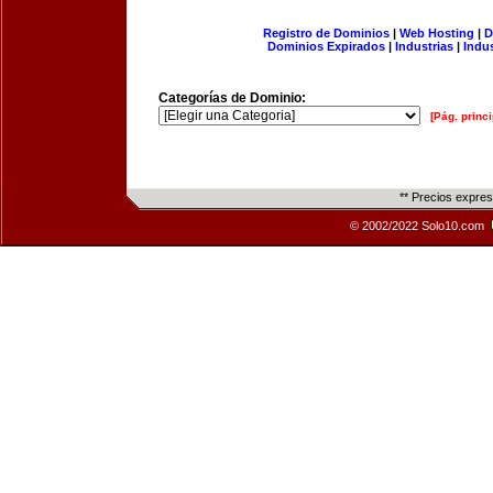
Registro de Dominios
|
Web Hosting
|
D
Dominios Expirados
|
Industrias
|
Indu
Categorías de Dominio:
[Pág. princi
** Precios expre
© 2002/2022 Solo10.com