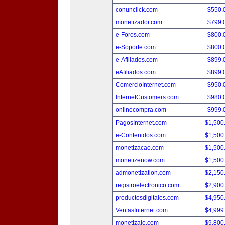
conunclick.com
$550.
monetizador.com
$799.
e-Foros.com
$800.
e-Soporte.com
$800.
e-Afiliados.com
$899.
eAfiliados.com
$899.
ComercioInternet.com
$950.
InternetCustomers.com
$980.
onlinecompra.com
$999.
PagosInternet.com
$1,500
e-Contenidos.com
$1,500
monetizacao.com
$1,500
monetizenow.com
$1,500
admonetization.com
$2,150
registroelectronico.com
$2,900
productosdigitales.com
$4,950
VentasInternet.com
$4,999
monetizalo.com
$9,800