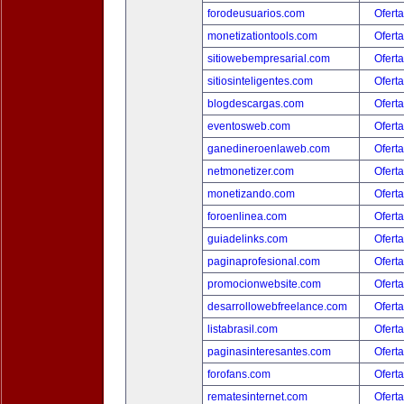
forodeusuarios.com
Oferta
monetizationtools.com
Oferta
sitiowebempresarial.com
Oferta
sitiosinteligentes.com
Oferta
blogdescargas.com
Oferta
eventosweb.com
Oferta
ganedineroenlaweb.com
Oferta
netmonetizer.com
Oferta
monetizando.com
Oferta
foroenlinea.com
Oferta
guiadelinks.com
Oferta
paginaprofesional.com
Oferta
promocionwebsite.com
Oferta
desarrollowebfreelance.com
Oferta
listabrasil.com
Oferta
paginasinteresantes.com
Oferta
forofans.com
Oferta
rematesinternet.com
Oferta