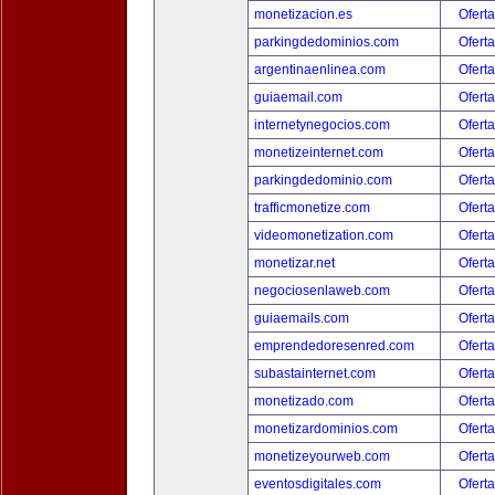
monetizacion.es
Oferta
parkingdedominios.com
Oferta
argentinaenlinea.com
Oferta
guiaemail.com
Oferta
internetynegocios.com
Oferta
monetizeinternet.com
Oferta
parkingdedominio.com
Oferta
trafficmonetize.com
Oferta
videomonetization.com
Oferta
monetizar.net
Oferta
negociosenlaweb.com
Oferta
guiaemails.com
Oferta
emprendedoresenred.com
Oferta
subastainternet.com
Oferta
monetizado.com
Oferta
monetizardominios.com
Oferta
monetizeyourweb.com
Oferta
eventosdigitales.com
Oferta