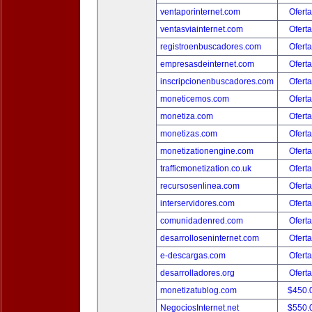
ventaporinternet.com
Oferta
ventasviainternet.com
Oferta
registroenbuscadores.com
Oferta
empresasdeinternet.com
Oferta
inscripcionenbuscadores.com
Oferta
moneticemos.com
Oferta
monetiza.com
Oferta
monetizas.com
Oferta
monetizationengine.com
Oferta
trafficmonetization.co.uk
Oferta
recursosenlinea.com
Oferta
interservidores.com
Oferta
comunidadenred.com
Oferta
desarrolloseninternet.com
Oferta
e-descargas.com
Oferta
desarrolladores.org
Oferta
monetizatublog.com
$450.
NegociosInternet.net
$550.