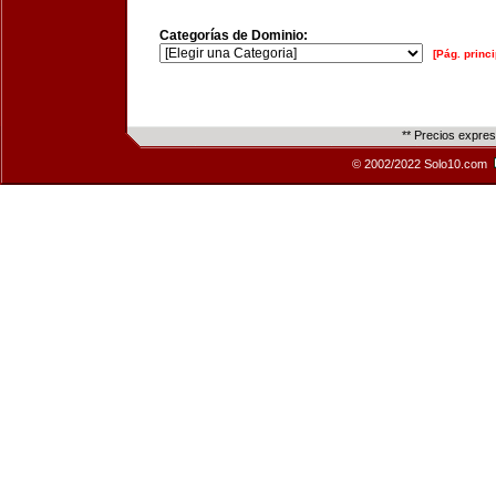
Categorías de Dominio:
[Pág. princi
** Precios expre
© 2002/2022 Solo10.com